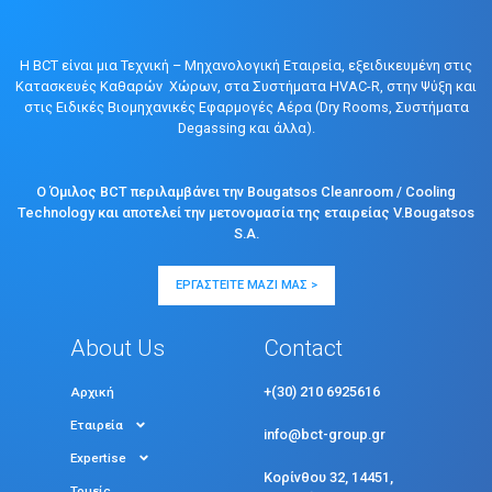
Η BCT είναι μια Τεχνική – Μηχανολογική Εταιρεία, εξειδικευμένη στις
Κατασκευές Καθαρών Χώρων, στα Συστήματα HVAC-R, στην Ψύξη και
στις Ειδικές Βιομηχανικές Εφαρμογές Αέρα (Dry Rooms, Συστήματα
Degassing και άλλα).
Ο Όμιλος BCT περιλαμβάνει την Bougatsos Cleanroom / Cooling
Technology και αποτελεί την μετονομασία της εταιρείας V.Bougatsos
S.A.
ΕΡΓΑΣΤΕΊΤΕ ΜΑΖΊ ΜΑΣ >
About Us
Contact
+(30) 210 6925616
Αρχική
Εταιρεία
info@bct-group.gr
Expertise
Κορίνθου 32, 14451,
Τομείς