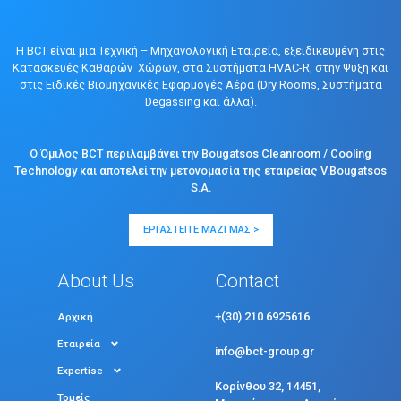
Η BCT είναι μια Τεχνική – Μηχανολογική Εταιρεία, εξειδικευμένη στις
Κατασκευές Καθαρών Χώρων, στα Συστήματα HVAC-R, στην Ψύξη και
στις Ειδικές Βιομηχανικές Εφαρμογές Αέρα (Dry Rooms, Συστήματα
Degassing και άλλα).
Ο Όμιλος BCT περιλαμβάνει την Bougatsos Cleanroom / Cooling
Technology και αποτελεί την μετονομασία της εταιρείας V.Bougatsos
S.A.
ΕΡΓΑΣΤΕΊΤΕ ΜΑΖΊ ΜΑΣ >
About Us
Contact
+(30) 210 6925616
Αρχική
Εταιρεία
info@bct-group.gr
Expertise
Κορίνθου 32, 14451,
Τομείς