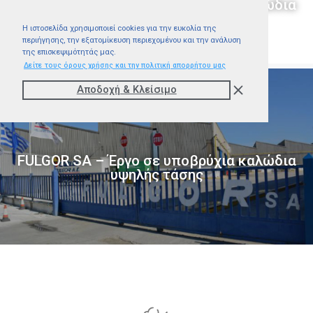
FULGOR SA – Έργο σε υποβρύχια καλώδια
υψηλής τάσης
Η ιστοσελίδα χρησιμοποιεί cookies για την ευκολία της
περιήγησης, την εξατομίκευση περιεχομένου και την ανάλυση
της επισκεψιμότητάς μας.
Δείτε τους όρους χρήσης και την πολιτική απορρήτου μας
Αποδοχή & Kλείσιμο
FULGOR SA – Έργο σε υποβρύχια καλώδια
υψηλής τάσης