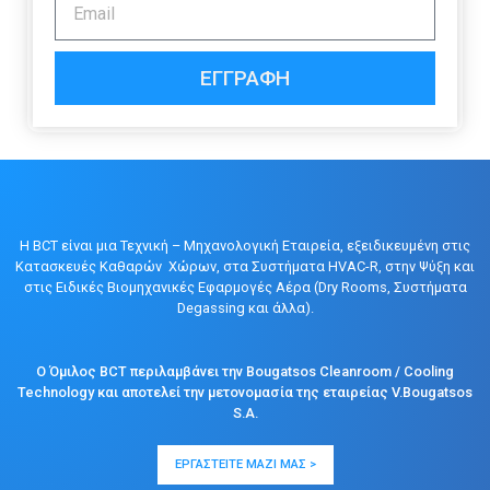
ΕΓΓΡΑΦΉ
Η BCT είναι μια Τεχνική – Μηχανολογική Εταιρεία, εξειδικευμένη στις
Κατασκευές Καθαρών Χώρων, στα Συστήματα HVAC-R, στην Ψύξη και
στις Ειδικές Βιομηχανικές Εφαρμογές Αέρα (Dry Rooms, Συστήματα
Degassing και άλλα).
Ο Όμιλος BCT περιλαμβάνει την Bougatsos Cleanroom / Cooling
Technology και αποτελεί την μετονομασία της εταιρείας V.Bougatsos
S.A.
ΕΡΓΑΣΤΕΊΤΕ ΜΑΖΊ ΜΑΣ >