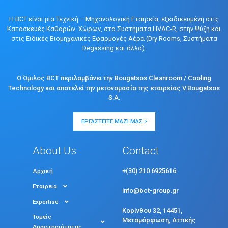
Η BCT είναι μια Τεχνική – Μηχανολογική Εταιρεία, εξειδικευμένη στις
Κατασκευές Καθαρών Χώρων, στα Συστήματα HVAC-R, στην Ψύξη και
στις Ειδικές Βιομηχανικές Εφαρμογές Αέρα (Dry Rooms, Συστήματα
Degassing και άλλα).
Ο Όμιλος BCT περιλαμβάνει την Bougatsos Cleanroom / Cooling
Technology και αποτελεί την μετονομασία της εταιρείας V.Bougatsos
S.A.
ΕΡΓΑΣΤΕΊΤΕ ΜΑΖΊ ΜΑΣ >
About Us
Contact
+(30) 210 6925616
Αρχική
Εταιρεία
info@bct-group.gr
Expertise
Κορίνθου 32, 14451,
Τομείς
Μεταμόρφωση, Αττικής
Δραστηριότητας