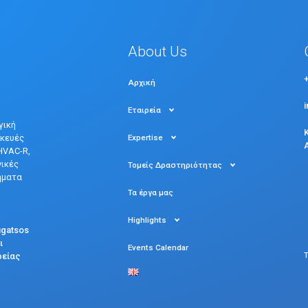
About Us
Αρχική
Εταιρεία
γική
Expertise
σκευές
HVAC-R,
νικές
Τομείς Δραστηριότητας
ήματα
Τα έργα μας
Highlights
ugatsos
ι
Events Calendar
ρείας