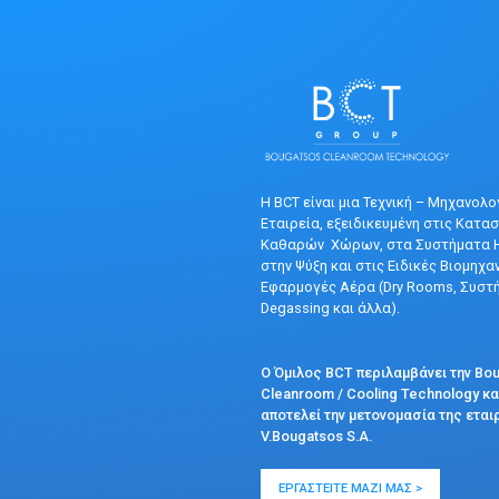
Η BCT είναι μια Τεχνική – Μηχανολο
Εταιρεία, εξειδικευμένη στις Κατα
Καθαρών Χώρων, στα Συστήματα 
στην Ψύξη και στις Ειδικές Βιομηχα
Εφαρμογές Αέρα (Dry Rooms, Συστ
Degassing και άλλα).
Ο Όμιλος BCT περιλαμβάνει την Bo
Cleanroom / Cooling Technology κα
αποτελεί την μετονομασία της εται
V.Bougatsos S.A.
ΕΡΓΑΣΤΕΊΤΕ ΜΑΖΊ ΜΑΣ >