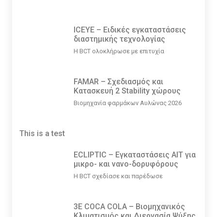
ICEYE – Ειδικές εγκαταστάσεις
διαστημικής τεχνολογίας
Η BCT ολοκλήρωσε με επιτυχία
FAMAR – Σχεδιασμός και
Κατασκευή 2 Stability χώρους
Βιομηχανία φαρμάκων Αυλώνας 2026
This is a test
ECLIPTIC – Εγκαταστάσεις ΑΙΤ για
μικρο- και νανο-δορυφόρους
Η BCT σχεδίασε και παρέδωσε
3E COCA COLA – Βιομηχανικός
Κλιματισμός και Διεργασία Ψύξης