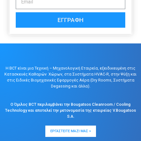
ΕΓΓΡΑΦΉ
Η BCT είναι μια Τεχνική – Μηχανολογική Εταιρεία, εξειδικευμένη στις
Κατασκευές Καθαρών Χώρων, στα Συστήματα HVAC-R, στην Ψύξη και
στις Ειδικές Βιομηχανικές Εφαρμογές Αέρα (Dry Rooms, Συστήματα
Degassing και άλλα).
Ο Όμιλος BCT περιλαμβάνει την Bougatsos Cleanroom / Cooling
Technology και αποτελεί την μετονομασία της εταιρείας V.Bougatsos
S.A.
ΕΡΓΑΣΤΕΊΤΕ ΜΑΖΊ ΜΑΣ >