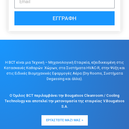
ΕΓΓΡΑΦΉ
Η BCT είναι μια Τεχνική – Μηχανολογική Εταιρεία, εξειδικευμένη στις
Κατασκευές Καθαρών Χώρων, στα Συστήματα HVAC-R, στην Ψύξη και
στις Ειδικές Βιομηχανικές Εφαρμογές Αέρα (Dry Rooms, Συστήματα
Degassing και άλλα).
Ο Όμιλος BCT περιλαμβάνει την Bougatsos Cleanroom / Cooling
Technology και αποτελεί την μετονομασία της εταιρείας V.Bougatsos
S.A.
ΕΡΓΑΣΤΕΊΤΕ ΜΑΖΊ ΜΑΣ >