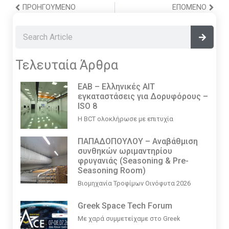
ΠΡΟΗΓΟΎΜΕΝΟ
ΕΠΌΜΕΝΟ
Τελευταία Άρθρα
EAB – Ελληνικές ΑΙΤ
εγκαταστάσεις για Δορυφόρους –
ISO 8
Η BCT ολοκλήρωσε με επιτυχία
ΠΑΠΑΔΟΠΟΥΛΟΥ – Αναβάθμιση
συνθηκών ωριμαντηρίου
φρυγανιάς (Seasoning & Pre-
Seasoning Room)
Βιομηχανία Τροφίμων Οινόφυτα 2026
Greek Space Tech Forum
Με χαρά συμμετείχαμε στο Greek