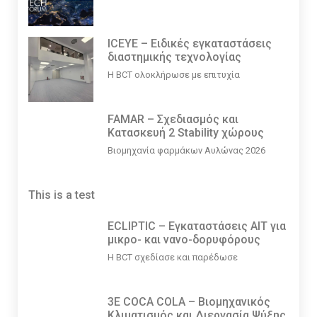
ICEYE – Ειδικές εγκαταστάσεις
διαστημικής τεχνολογίας
Η BCT ολοκλήρωσε με επιτυχία
FAMAR – Σχεδιασμός και
Κατασκευή 2 Stability χώρους
Βιομηχανία φαρμάκων Αυλώνας 2026
This is a test
ECLIPTIC – Εγκαταστάσεις ΑΙΤ για
μικρο- και νανο-δορυφόρους
Η BCT σχεδίασε και παρέδωσε
3E COCA COLA – Βιομηχανικός
Κλιματισμός και Διεργασία Ψύξης